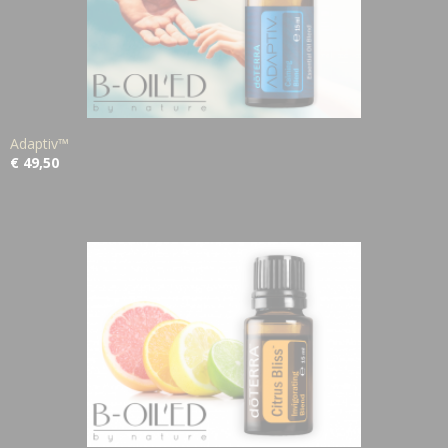
Adaptiv™
€ 49,50