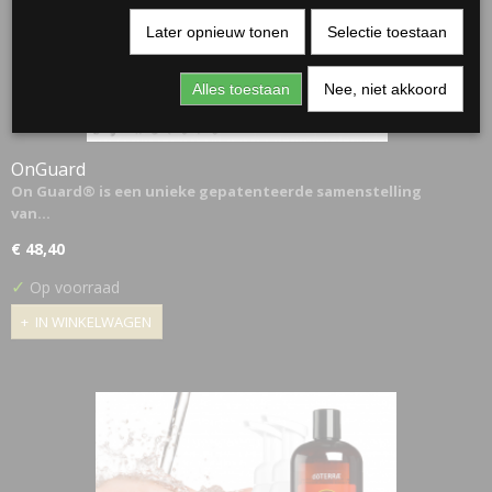
Later opnieuw tonen
Selectie toestaan
Alles toestaan
Nee, niet akkoord
OnGuard
On Guard® is een unieke gepatenteerde samenstelling
van…
€ 48,40
✓
Op voorraad
IN WINKELWAGEN