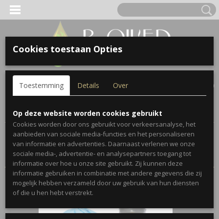
Cookies toestaan Opties
Inloggen
Registreren
UW WINKELWAGEN
Toestemming
Details
Over
Geen producten
(0)
Home
>
Blends
>
On Guard™
Op deze website worden cookies gebruikt
Cookies worden door ons gebruikt voor verkeersanalyse, het
aanbieden van sociale media-functies en het personaliseren
Sorteer op:
van informatie en advertenties. Daarnaast verlenen we onze
sociale media-, advertentie- en analysepartners toegang tot
informatie over hoe u onze site gebruikt. Zij kunnen deze
informatie gebruiken in combinatie met andere gegevens die zij
mogelijk hebben verzameld door uw gebruik van hun diensten
of die u hen hebt verstrekt.