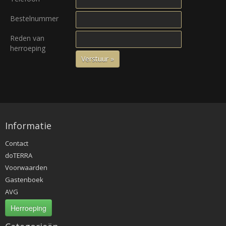
Bestelnummer
Reden van
herroeping
Verstuur »
Informatie
Contact
doTERRA
Voorwaarden
Gastenboek
AVG
Herroeping