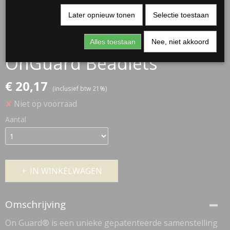
Later opnieuw tonen
Selectie toestaan
Alles toestaan
Nee, niet akkoord
OnGuard Beadlets
€ 20,17
(inclusief btw 21%)
✘
Niet op voorraad
Aantal
IN WINKELWAGEN
Omschrijving
On Guard® is een unieke gepatenteerde samenstelling