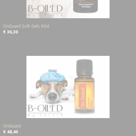
OnGuard Soft Gels 60st
€ 36,30
OnGuard
€ 48,40