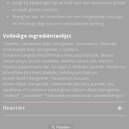
Zorgt bij aanbrengen op de huid voor een verkoelend gevoel
en biedt gericht comfort.
Breng het aan als onderdeel van een rustgevende massage
na een lange dag voor een verzachtende werking
Volledige ingrediëntenlijst
"Mentha Canadensis blad-/stengelolie, Rosmarinus Officinalis
(rozemarijn) blad-/stengelolie, Copaifera
Coriacea/Langsdorffii/Officinalis/Reticulata harsolie, Illicium
Verum (anijs) vrucht-/zaadolie, Mentha Citrata olie, Mentha
Piperita (pepermunt) olie, Eucalyptus Globulus bladolie, Melaleuca
Alternifolia (tea tree) bladolie, Helichrysum Italicum
bloem-/blad-/stengelolie, Tanacetum Annuum
bloem-/blad-/stengelolie, Chamomilla Recutita (kamille) olie,
Gaultheria Procumbens (wintergroen) bloem-/blad-/stengelolie,
Linalool*, Limoneen* *Natuurlijk voorkomende olieverbindingen"
Reacties