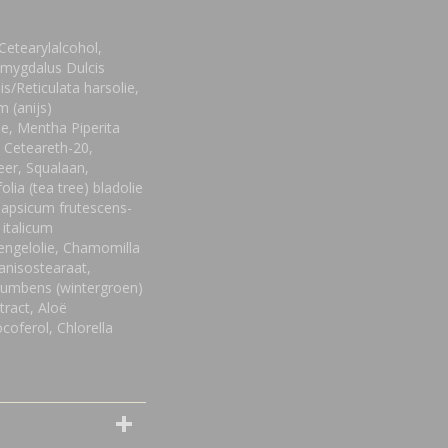
Cetearylalcohol,
 Amygdalus Dulcis
is/Reticulata harsolie,
m (anijs)
ide, Mentha Piperita
, Ceteareth-20,
eer, Squalaan,
lia (tea tree) bladolie
Capsicum frutescens-
 italicum
engelolie, Chamomilla
tanisostearaat,
cumbens (wintergroen)
tract, Aloë
coferol, Chlorella