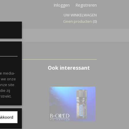
Inloggen
Registreren
UW WINKELWAGEN
Geen producten
(0)
NG
Ook interessant
le media-
n we onze
onze site
ie zij
strekt.
akkoord