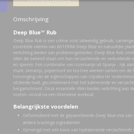
Omschrijving
Deep Blue™ Rub
Deep Blue Rub is een crème voor uitwendig gebruik, samenge
essentiële oliemix van dōTERRA Deep Blue en natuurlijke plan
verlichting bieden aan probleemgebieden. Deep Blue Rub comb
oliën die bekend staan ​​om hun verzachtende en verkoelende 
en spieren. Een combinatie van rozemarijn uit Spanje - rijk aa
munt, steranijs, pepermunt en tea tree werken samen om de h
toevoeging van de eigenschappen van copaiba ter ondersteun
uitziende huid, gecombineerd met het kalmerende en verzac
bergamotmunt. Deze essentiële oliën bieden verlichting aan d
voeten, vooral na een intensieve workout.
Belangrijkste voordelen
Geformuleerd met de gepatenteerde Deep Blue-mix van e
andere krachtige ingrediënten
Gemengd met een basis van hydraterende verzachtende in