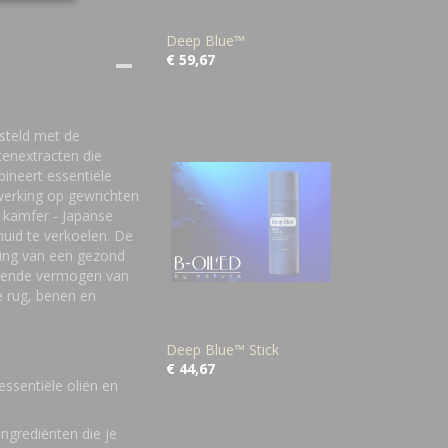
Deep Blue™
€ 59,67
steld met de
tenextracten die
ineert essentiële
werking op gewrichten
n kamfer - Japanse
uid te verkoelen. De
ing van een gezond
htende vermogen van
e rug, benen en
Deep Blue™ Stick
€ 44,67
ssentiële oliën en
grediënten die je