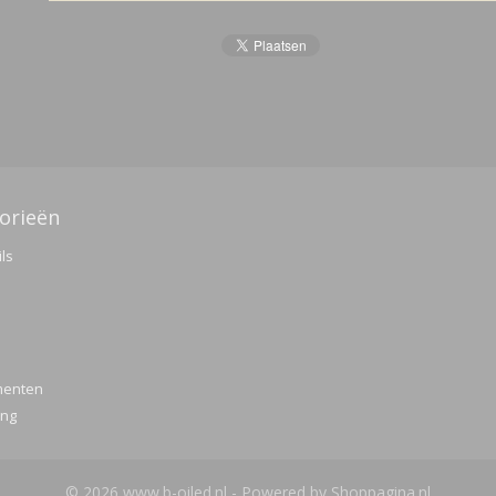
orieën
ils
menten
ing
© 2026 www.b-oiled.nl - Powered by Shoppagina.nl