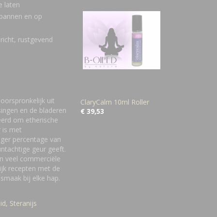
e laten
spannen en op
richt, rustgevend
oorspronkelijk uit
ClaryCalm 10ml Roller
singen en de bladeren
€ 39,53
eerd om etherische
 is met
oger percentage van
ntachtige geur geeft.
in veel commerciële
rijk recepten met de
smaak bij elke hap.
id,
Steranijs