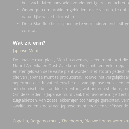
huid zacht laten aanvoelen zonder vettige resten achter t
Ontworpen om probleemgebieden te verzachten, te ont
natuurlijke wijze te troosten
Deep Blue Rub helpt spanning te verminderen en biedt ge
comfort
Wat zit erin?
Japanse Munt
De Japanse muntplant, Mentha arvensis, is een muntsoort die 
Noord-Amerika en Oost-Azië komt. De plant kent vele toepas
en stengels van deze vaste plant worden met stoom gedestill
olie van Japanse munt te produceren. Hoewel het vergelijkbaar
pepermuntolie, bevat etherische olie van Japanse munt een h
het chemische bestanddeel menthol, wat het een sterkere, mu
Om deze reden is Japanse munt vaak het favoriete ingrediënt 
zuigtabletten. Van zoete lekkernijen tot hartige gerechten, ver
kwaliteiten en smaak van Japanse munt voor een verfrissende 
Copaiba,
Bergamotmunt,
Theeboom,
Blauwe boerenwormkru