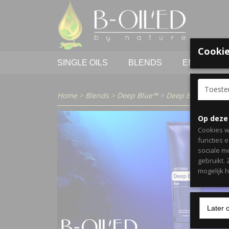
Cookie
SINGLE OILS
BLENDS
EMOTIES
Toest
Home
>
Blends
>
Deep Blue™
>
Deep Blue™ Rub
Op deze
Cookies w
functies 
sociale m
gebruikt.
mogelijk 
Later 