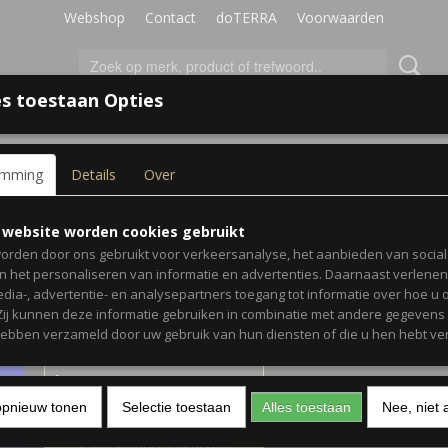
Webshop
Contact
doTERRA
Voorwaarden
s toestaan Opties
KIDS
SETS
SUPPLEMENTEN
VERZORGI
emming
Details
Over
Deep Blue™ Rub
 website worden cookies gebruikt
orden door ons gebruikt voor verkeersanalyse, het aanbieden van socia
en het personaliseren van informatie en advertenties. Daarnaast verlene
€ 56,67
(inclusief btw 21%)
edia-, advertentie- en analysepartners toegang tot informatie over hoe u 
 Zij kunnen deze informatie gebruiken in combinatie met andere gegevens d
✓
Op voorraad
- Levertijd 1-2 werkdagen
hebben verzameld door uw gebruik van hun diensten of die u hen hebt ver
Aantal
opnieuw tonen
Selectie toestaan
Alles toestaan
Nee, niet 
IN WINKELWAGEN