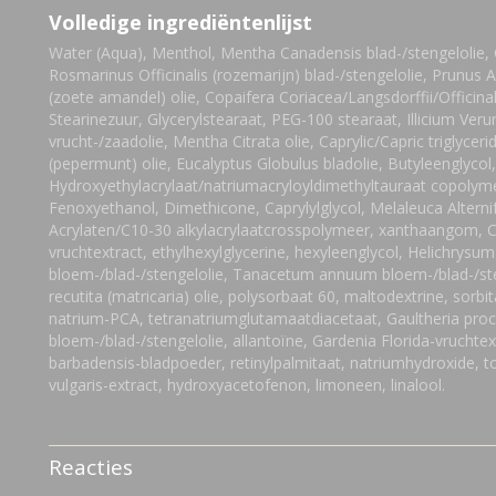
Volledige ingrediëntenlijst
Water (Aqua), Menthol, Mentha Canadensis blad-/stengelolie, 
Rosmarinus Officinalis (rozemarijn) blad-/stengelolie, Prunus
(zoete amandel) olie, Copaifera Coriacea/Langsdorffii/Officinal
Stearinezuur, Glycerylstearaat, PEG-100 stearaat, Illicium Veru
vrucht-/zaadolie, Mentha Citrata olie, Caprylic/Capric triglycer
(pepermunt) olie, Eucalyptus Globulus bladolie, Butyleenglycol
Hydroxyethylacrylaat/natriumacryloyldimethyltauraat copolym
Fenoxyethanol, Dimethicone, Caprylylglycol, Melaleuca Alternifo
Acrylaten/C10-30 alkylacrylaatcrosspolymeer, xanthaangom, 
vruchtextract, ethylhexylglycerine, hexyleenglycol, Helichrysum
bloem-/blad-/stengelolie, Tanacetum annuum bloem-/blad-/st
recutita (matricaria) olie, polysorbaat 60, maltodextrine, sorbi
natrium-PCA, tetranatriumglutamaatdiacetaat, Gaultheria pro
bloem-/blad-/stengelolie, allantoïne, Gardenia Florida-vruchtex
barbadensis-bladpoeder, retinylpalmitaat, natriumhydroxide, to
vulgaris-extract, hydroxyacetofenon, limoneen, linalool.
Reacties